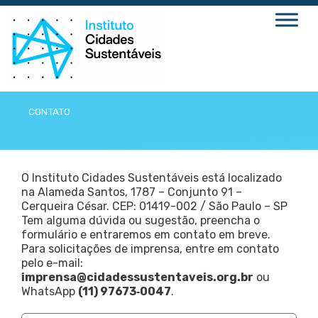
Ir
para
o
conteúdo
CONTATO
O Instituto Cidades Sustentáveis está localizado
na Alameda Santos, 1787 – Conjunto 91 –
Cerqueira César. CEP: 01419-002 / São Paulo – SP
Tem alguma dúvida ou sugestão, preencha o
formulário e entraremos em contato em breve.
Para solicitações de imprensa, entre em contato
pelo e-mail:
imprensa@cidadessustentaveis.org.br
ou
WhatsApp
(11) 97673‑0047
.