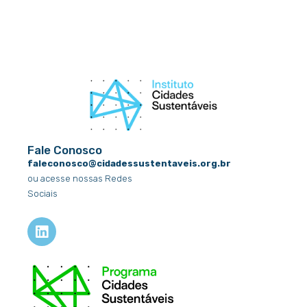
Fale Conosco
faleconosco@cidadessustentaveis.org.br
ou acesse nossas Redes
Sociais
L
i
n
k
e
d