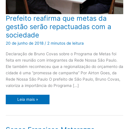
Prefeito
Prefeito reafirma que metas da
reafirma
que
gestão serão repactuadas com a
metas
da
sociedade
gestão
serão
repactuadas
20 de junho de 2018
/
2 minutos de leitura
com
a
sociedade
Declaração de Bruno Covas sobre o Programa de Metas foi
feita em reunião com integrantes da Rede Nossa São Paulo.
Ele também reconheceu que a regionalização do orçamento da
cidade é uma “promessa de campanha” Por Airton Goes, da
Rede Nossa São Paulo O prefeito de São Paulo, Bruno Covas,
valoriza a importância do Programa […]
Leia mais »
Senac