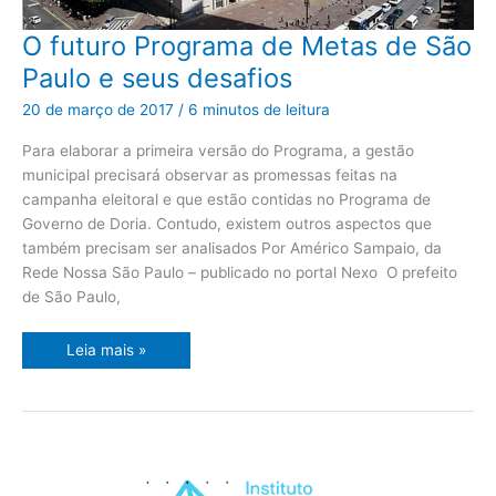
O
O futuro Programa de Metas de São
futuro
Programa
Paulo e seus desafios
de
Metas
de
20 de março de 2017
/
6 minutos de leitura
São
Paulo
e
Para elaborar a primeira versão do Programa, a gestão
seus
municipal precisará observar as promessas feitas na
desafios
campanha eleitoral e que estão contidas no Programa de
Governo de Doria. Contudo, existem outros aspectos que
também precisam ser analisados Por Américo Sampaio, da
Rede Nossa São Paulo – publicado no portal Nexo O prefeito
de São Paulo,
Leia mais »