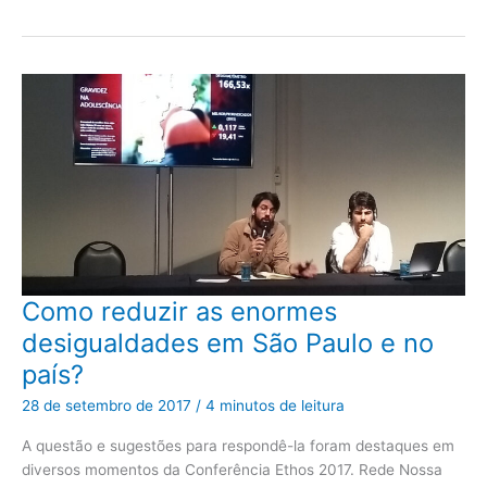
Como
Como reduzir as enormes
reduzir
as
desigualdades em São Paulo e no
enormes
desigualdades
país?
em
São
Paulo
28 de setembro de 2017
/
4 minutos de leitura
e
no
país?
A questão e sugestões para respondê-la foram destaques em
diversos momentos da Conferência Ethos 2017. Rede Nossa