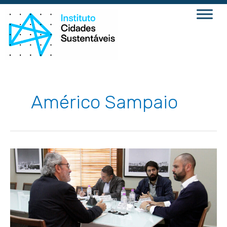
Ir
para
o
conteúdo
Américo Sampaio