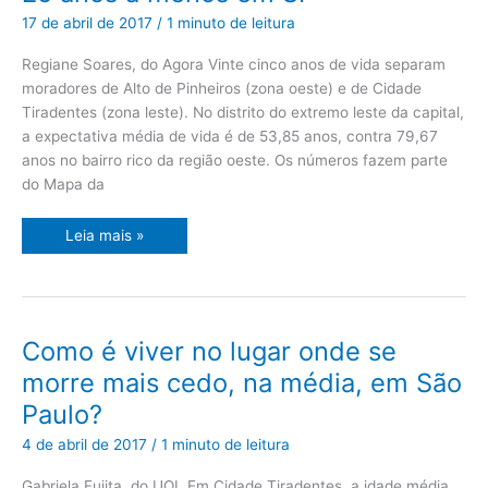
vive
25
17 de abril de 2017
/
1 minuto de leitura
anos
a
menos
Regiane Soares, do Agora Vinte cinco anos de vida separam
em
moradores de Alto de Pinheiros (zona oeste) e de Cidade
SP
Tiradentes (zona leste). No distrito do extremo leste da capital,
a expectativa média de vida é de 53,85 anos, contra 79,67
anos no bairro rico da região oeste. Os números fazem parte
do Mapa da
Leia mais »
Como
Como é viver no lugar onde se
é
viver
morre mais cedo, na média, em São
no
lugar
Paulo?
onde
se
morre
4 de abril de 2017
/
1 minuto de leitura
mais
cedo,
na
Gabriela Fujita, do UOL Em Cidade Tiradentes, a idade média