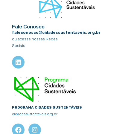
Fale Conosco
faleconosco@cidadessustentaveis.org.br
ou acesse nossas Redes
Sociais
L
i
n
k
e
d
i
n
PROGRAMA CIDADES SUSTENTÁVEIS
cidadessustentaveis.org.br
F
X
I
Y
a
-
n
o