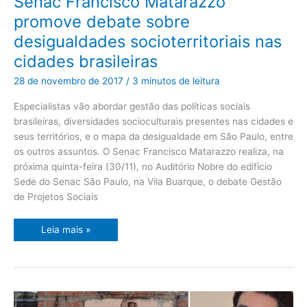
Senac Francisco Matarazzo
Francisco
Matarazzo
promove debate sobre
promove
debate
desigualdades socioterritoriais nas
sobre
desigualdades
cidades brasileiras
socioterritoriais
nas
cidades
28 de novembro de 2017
/
3 minutos de leitura
brasileiras
Especialistas vão abordar gestão das políticas sociais
brasileiras, diversidades socioculturais presentes nas cidades e
seus territórios, e o mapa da desigualdade em São Paulo, entre
os outros assuntos. O Senac Francisco Matarazzo realiza, na
próxima quinta-feira (30/11), no Auditório Nobre do edifício
Sede do Senac São Paulo, na Vila Buarque, o debate Gestão
de Projetos Sociais
Leia mais »