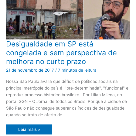
Desigualdade
Desigualdade em SP está
em
SP
congelada e sem perspectiva de
está
congelada
melhora no curto prazo
e
sem
perspectiva
21 de novembro de 2017
/
7 minutos de leitura
de
melhora
no
Nossa São Paulo avalia que déficit de políticas sociais na
curto
principal metrópole do país é "pré-determinada", "funcional" e
prazo
reproduz processo histórico brasileiro Por Lilian Milena, no
portal GGN – O Jornal de todos os Brasis Por que a cidade de
São Paulo não consegue superar os índices de desigualdade
quando se trata de oferta de
Leia mais »