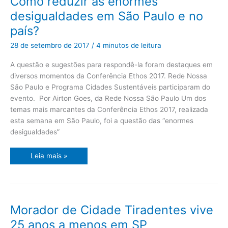
Como reduzir as enormes
reduzir
as
desigualdades em São Paulo e no
enormes
desigualdades
país?
em
São
Paulo
28 de setembro de 2017
/
4 minutos de leitura
e
no
país?
A questão e sugestões para respondê-la foram destaques em
diversos momentos da Conferência Ethos 2017. Rede Nossa
São Paulo e Programa Cidades Sustentáveis participaram do
evento. Por Airton Goes, da Rede Nossa São Paulo Um dos
temas mais marcantes da Conferência Ethos 2017, realizada
esta semana em São Paulo, foi a questão das “enormes
desigualdades”
Leia mais »
Morador
Morador de Cidade Tiradentes vive
de
Cidade
25 anos a menos em SP
Tiradentes