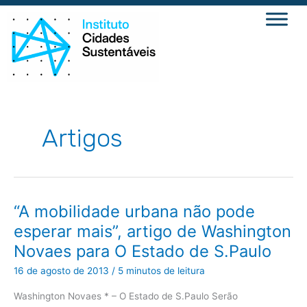
Ir
para
o
conteúdo
Artigos
“A
“A mobilidade urbana não pode
mobilidade
urbana
esperar mais”, artigo de Washington
não
pode
Novaes para O Estado de S.Paulo
esperar
mais”,
artigo
16 de agosto de 2013
/
5 minutos de leitura
de
Washington
Novaes
Washington Novaes * – O Estado de S.Paulo Serão
para