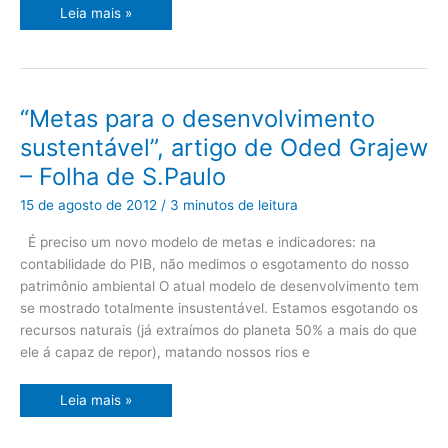
Leia mais »
“Metas
“Metas para o desenvolvimento
para
o
sustentável”, artigo de Oded Grajew
desenvolvimento
sustentável”,
– Folha de S.Paulo
artigo
de
Oded
15 de agosto de 2012
/
3 minutos de leitura
Grajew
–
Folha
É preciso um novo modelo de metas e indicadores: na
de
contabilidade do PIB, não medimos o esgotamento do nosso
S.Paulo
patrimônio ambiental O atual modelo de desenvolvimento tem
se mostrado totalmente insustentável. Estamos esgotando os
recursos naturais (já extraímos do planeta 50% a mais do que
ele á capaz de repor), matando nossos rios e
Leia mais »