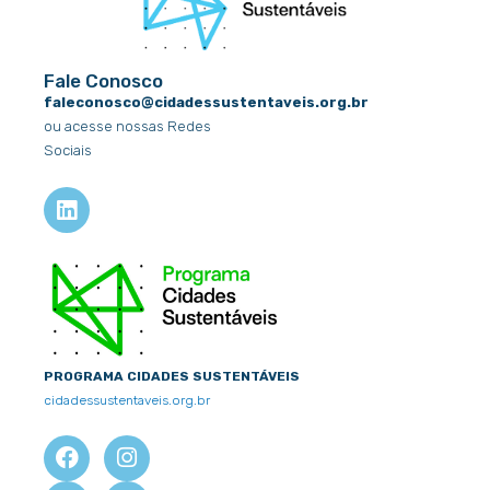
Fale Conosco
faleconosco@cidadessustentaveis.org.br
ou acesse nossas Redes
Sociais
L
i
n
k
e
d
i
n
PROGRAMA CIDADES SUSTENTÁVEIS
cidadessustentaveis.org.br
F
X
I
Y
a
-
n
o