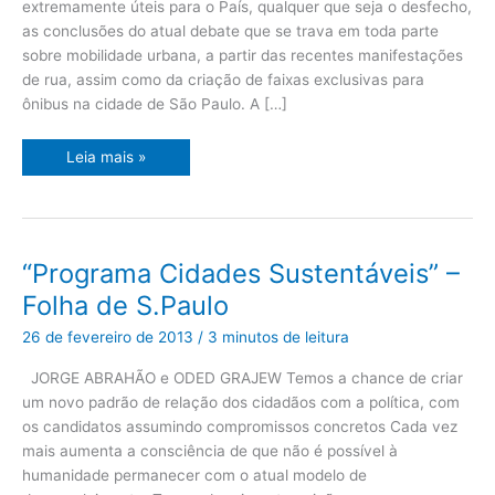
extremamente úteis para o País, qualquer que seja o desfecho,
O
Estado
as conclusões do atual debate que se trava em toda parte
de
S.Paulo
sobre mobilidade urbana, a partir das recentes manifestações
de rua, assim como da criação de faixas exclusivas para
ônibus na cidade de São Paulo. A […]
Leia mais »
“Programa
“Programa Cidades Sustentáveis” –
Cidades
Sustentáveis”
Folha de S.Paulo
–
Folha
de
26 de fevereiro de 2013
/
3 minutos de leitura
S.Paulo
JORGE ABRAHÃO e ODED GRAJEW Temos a chance de criar
um novo padrão de relação dos cidadãos com a política, com
os candidatos assumindo compromissos concretos Cada vez
mais aumenta a consciência de que não é possível à
humanidade permanecer com o atual modelo de