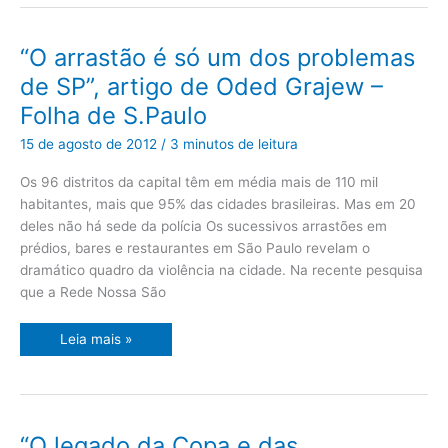
“O
“O arrastão é só um dos problemas
arrastão
é
de SP”, artigo de Oded Grajew –
só
um
Folha de S.Paulo
dos
problemas
de
15 de agosto de 2012
/
3 minutos de leitura
SP”,
artigo
de
Os 96 distritos da capital têm em média mais de 110 mil
Oded
habitantes, mais que 95% das cidades brasileiras. Mas em 20
Grajew
–
deles não há sede da polícia Os sucessivos arrastões em
Folha
de
prédios, bares e restaurantes em São Paulo revelam o
S.Paulo
dramático quadro da violência na cidade. Na recente pesquisa
que a Rede Nossa São
Leia mais »
“O
“O legado da Copa e das