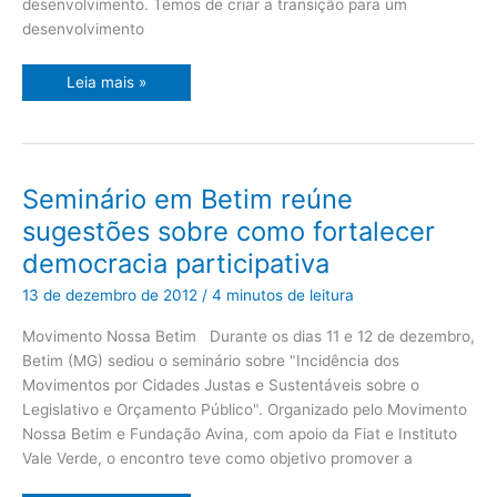
desenvolvimento. Temos de criar a transição para um
desenvolvimento
Leia mais »
Seminário
Seminário em Betim reúne
em
Betim
sugestões sobre como fortalecer
reúne
sugestões
democracia participativa
sobre
como
fortalecer
13 de dezembro de 2012
/
4 minutos de leitura
democracia
participativa
Movimento Nossa Betim Durante os dias 11 e 12 de dezembro,
Betim (MG) sediou o seminário sobre "Incidência dos
Movimentos por Cidades Justas e Sustentáveis sobre o
Legislativo e Orçamento Público". Organizado pelo Movimento
Nossa Betim e Fundação Avina, com apoio da Fiat e Instituto
Vale Verde, o encontro teve como objetivo promover a