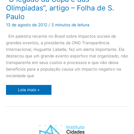
legado
da
Olimpíadas”, artigo – Folha de S.
Copa
e
Paulo
das
Olimpíadas”,
artigo
13 de agosto de 2012
/
3 minutos de leitura
–
Folha
de
Em palestra recente no Brasil sobre impactos sociais de
S.
grandes eventos, a presidenta da ONG Transparência
Paulo
Internacional, Huguette Labelle, fez um alerta importante. Ela
destacou que um grande evento esportivo mal organizado, não
transparente em seus custos e processos e que não deixa
benefícios para a população causa um impacto negativo na
sociedade que
Leia mais »