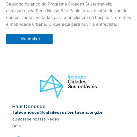
cidade
Segundo balanço do Programa Cidades Sustentáveis,
sustentável”
–
divulgado pela Rede Nossa São Paulo, atual gestão deixou de
Rádio
cumprir metas voltadas para a ampliação de hospitais, creches
Estadão
ESPN
e mobilidade urbana. Clique aqui para ouvir a entrevista.
Leia mais »
Fale Conosco
faleconosco@cidadessustentaveis.org.br
ou acesse nossas Redes
Sociais