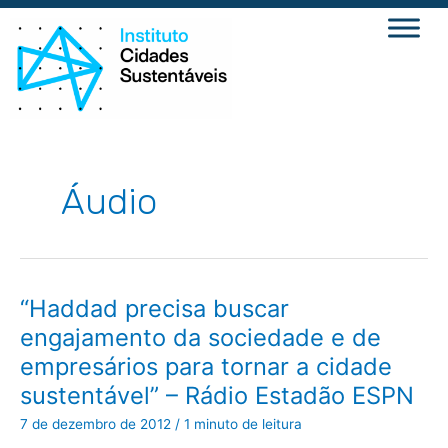
Ir
para
o
conteúdo
Áudio
“Haddad
“Haddad precisa buscar
precisa
buscar
engajamento da sociedade e de
engajamento
da
empresários para tornar a cidade
sociedade
e
sustentável” – Rádio Estadão ESPN
de
empresários
para
7 de dezembro de 2012
/
1 minuto de leitura
tornar
a