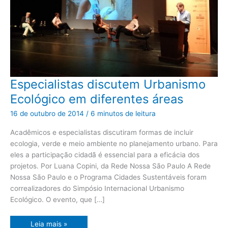
Especialistas
Especialistas discutem Urbanismo
discutem
Urbanismo
Ecológico em diferentes áreas
Ecológico
em
diferentes
16 de outubro de 2014
/
6 minutos de leitura
áreas
Acadêmicos e especialistas discutiram formas de incluir
ecologia, verde e meio ambiente no planejamento urbano. Para
eles a participação cidadã é essencial para a eficácia dos
projetos. Por Luana Copini, da Rede Nossa São Paulo A Rede
Nossa São Paulo e o Programa Cidades Sustentáveis foram
correalizadores do Simpósio Internacional Urbanismo
Ecológico. O evento, que […]
Leia mais »