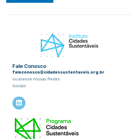
Fale Conosco
faleconosco@cidadessustentaveis.org.br
ou acesse nossas Redes
Sociais
L
i
n
k
e
d
i