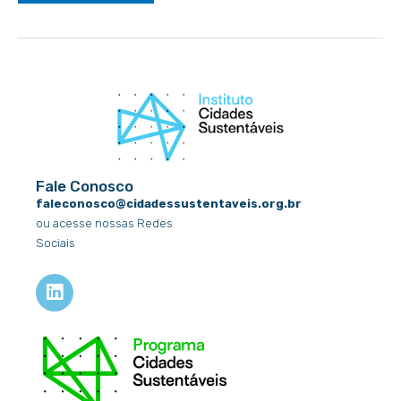
Fale Conosco
faleconosco@cidadessustentaveis.org.br
ou acesse nossas Redes
Sociais
L
i
n
k
e
d
i