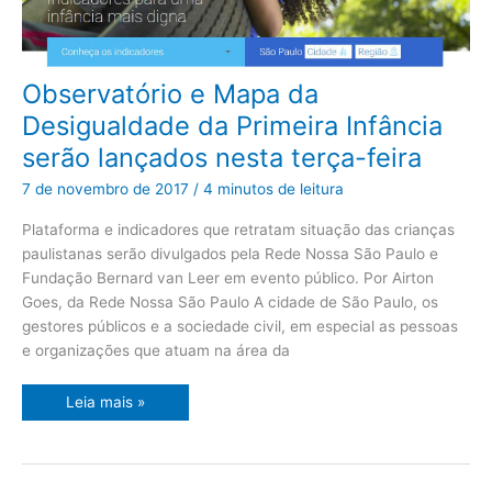
Observatório
Observatório e Mapa da
e
Mapa
Desigualdade da Primeira Infância
da
Desigualdade
serão lançados nesta terça-feira
da
Primeira
Infância
7 de novembro de 2017
/
4 minutos de leitura
serão
lançados
nesta
Plataforma e indicadores que retratam situação das crianças
terça-
paulistanas serão divulgados pela Rede Nossa São Paulo e
feira
Fundação Bernard van Leer em evento público. Por Airton
Goes, da Rede Nossa São Paulo A cidade de São Paulo, os
gestores públicos e a sociedade civil, em especial as pessoas
e organizações que atuam na área da
Leia mais »