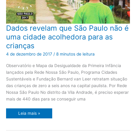
Dados
Dados revelam que São Paulo não é
revelam
que
uma cidade acolhedora para as
São
Paulo
crianças
não
é
uma
4 de dezembro de 2017
/
8 minutos de leitura
cidade
acolhedora
para
Observatório e Mapa da Desigualdade da Primeira Infância
as
lançados pela Rede Nossa São Paulo, Programa Cidades
crianças
Sustentáveis e Fundação Bernard van Leer retratam situação
das crianças de zero a seis anos na capital paulista. Por Rede
Nossa São Paulo No distrito da Vila Andrade, é preciso esperar
mais de 440 dias para se conseguir uma
Leia mais »