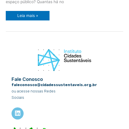
espaço público? Quantas há no
Leia mais »
Fale Conosco
faleconosco@cidadessustentaveis.org.br
ou acesse nossas Redes
Sociais
L
i
n
k