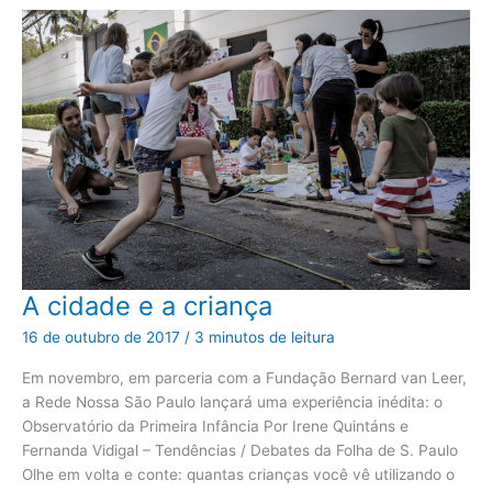
A
A cidade e a criança
cidade
e
16 de outubro de 2017
/
3 minutos de leitura
a
criança
Em novembro, em parceria com a Fundação Bernard van Leer,
a Rede Nossa São Paulo lançará uma experiência inédita: o
Observatório da Primeira Infância Por Irene Quintáns e
Fernanda Vidigal – Tendências / Debates da Folha de S. Paulo
Olhe em volta e conte: quantas crianças você vê utilizando o