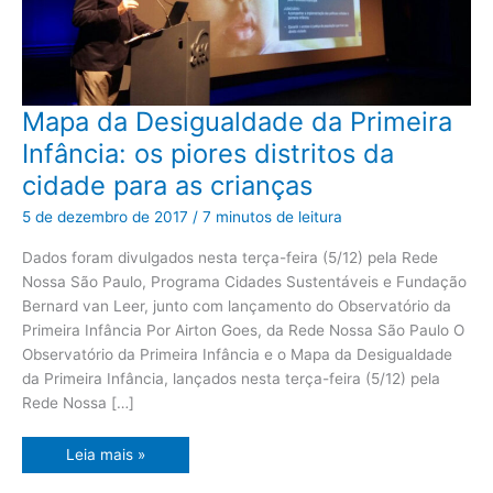
Mapa
Mapa da Desigualdade da Primeira
da
Desigualdade
Infância: os piores distritos da
da
Primeira
cidade para as crianças
Infância:
os
piores
5 de dezembro de 2017
/
7 minutos de leitura
distritos
da
cidade
Dados foram divulgados nesta terça-feira (5/12) pela Rede
para
Nossa São Paulo, Programa Cidades Sustentáveis e Fundação
as
crianças
Bernard van Leer, junto com lançamento do Observatório da
Primeira Infância Por Airton Goes, da Rede Nossa São Paulo O
Observatório da Primeira Infância e o Mapa da Desigualdade
da Primeira Infância, lançados nesta terça-feira (5/12) pela
Rede Nossa […]
Leia mais »