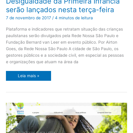
Desigualdade da Primeira Infância
da
Desigualdade
serão lançados nesta terça-feira
da
Primeira
Infância
7 de novembro de 2017
/
4 minutos de leitura
serão
lançados
nesta
Plataforma e indicadores que retratam situação das crianças
terça-
paulistanas serão divulgados pela Rede Nossa São Paulo e
feira
Fundação Bernard van Leer em evento público. Por Airton
Goes, da Rede Nossa São Paulo A cidade de São Paulo, os
gestores públicos e a sociedade civil, em especial as pessoas
e organizações que atuam na área da
Leia mais »