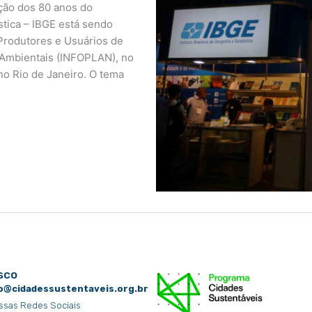
ão dos 80 anos do
ística – IBGE está sendo
 Produtores e Usuários de
e Ambientais (INFOPLAN), no
no Rio de Janeiro. O tema
sco
o@cidadessustentaveis.org.br
ssas Redes Sociais