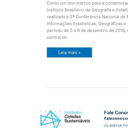
INFOPLAN
Como um dos marcos para a comemoraç
Instituto Brasileiro de Geografia e Estat
realizada a 3ª Conferência Nacional de
Informações Estatísticas, Geográficas 
período de 5 a 9 de dezembro de 2016, 
central do
Leia mais »
Fale Cono
faleconosc
ou acesse no