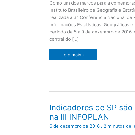
INFOPLAN
Como um dos marcos para a comemoraç
Instituto Brasileiro de Geografia e Estat
realizada a 3ª Conferência Nacional de
Informações Estatísticas, Geográficas 
período de 5 a 9 de dezembro de 2016, 
central do […]
Leia mais »
Indicadores
Indicadores de SP são
de
SP
na III INFOPLAN
são
apresentados
6 de dezembro de 2016
/
2 minutos de l
na
III