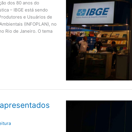
ão dos 80 anos do
ística – IBGE está sendo
 Produtores e Usuários de
e Ambientais (INFOPLAN), no
no Rio de Janeiro. O tema
 apresentados
eitura