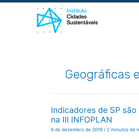
Ir
para
o
conteúdo
Geográficas 
Indicadores
Indicadores de SP são
de
SP
na III INFOPLAN
são
apresentados
6 de dezembro de 2016
/
2 minutos de l
na
III