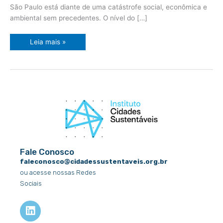
São Paulo está diante de uma catástrofe social, econômica e
ambiental sem precedentes. O nível do […]
Leia mais »
Fale Conosco
faleconosco@cidadessustentaveis.org.br
ou acesse nossas Redes
Sociais
L
i