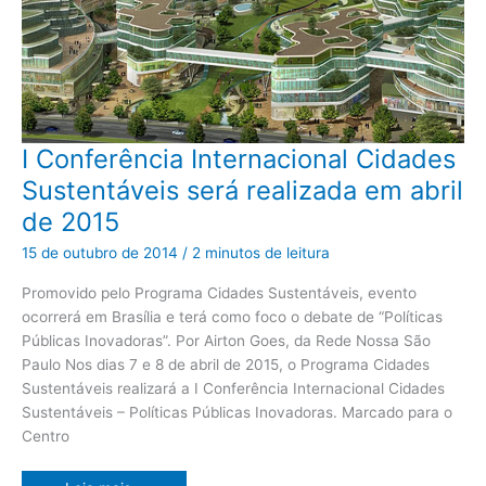
I
I Conferência Internacional Cidades
Conferência
Internacional
Sustentáveis será realizada em abril
Cidades
Sustentáveis
de 2015
será
realizada
em
15 de outubro de 2014
/
2 minutos de leitura
abril
de
2015
Promovido pelo Programa Cidades Sustentáveis, evento
ocorrerá em Brasília e terá como foco o debate de “Políticas
Públicas Inovadoras”. Por Airton Goes, da Rede Nossa São
Paulo Nos dias 7 e 8 de abril de 2015, o Programa Cidades
Sustentáveis realizará a I Conferência Internacional Cidades
Sustentáveis – Políticas Públicas Inovadoras. Marcado para o
Centro