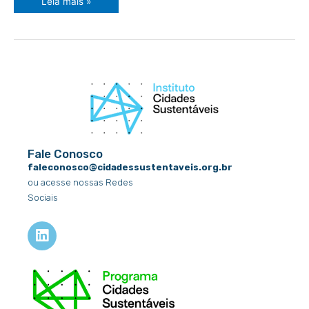
Leia mais »
Fale Conosco
faleconosco@cidadessustentaveis.org.br
ou acesse nossas Redes
Sociais
L
i
n
k
e
d