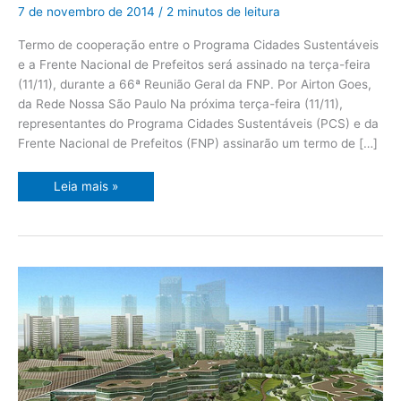
realizar
7 de novembro de 2014
/
2 minutos de leitura
I
Conferência
Internacional
Termo de cooperação entre o Programa Cidades Sustentáveis
Cidades
e a Frente Nacional de Prefeitos será assinado na terça-feira
Sustentáveis
(11/11), durante a 66ª Reunião Geral da FNP. Por Airton Goes,
da Rede Nossa São Paulo Na próxima terça-feira (11/11),
representantes do Programa Cidades Sustentáveis (PCS) e da
Frente Nacional de Prefeitos (FNP) assinarão um termo de […]
Leia mais »