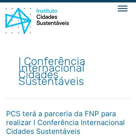
Ir
para
o
conteúdo
I Conferência
Internacional
Cidades
Sustentáveis
PCS
PCS terá a parceria da FNP para
terá
a
realizar I Conferência Internacional
parceria
da
Cidades Sustentáveis
FNP
para