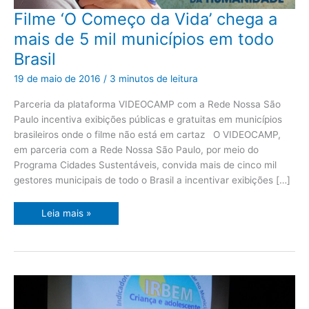
Filme
Filme ‘O Começo da Vida’ chega a
‘O
Começo
mais de 5 mil municípios em todo
da
Vida’
Brasil
chega
a
mais
19 de maio de 2016
/
3 minutos de leitura
de
5
mil
Parceria da plataforma VIDEOCAMP com a Rede Nossa São
municípios
Paulo incentiva exibições públicas e gratuitas em municípios
em
todo
brasileiros onde o filme não está em cartaz O VIDEOCAMP,
Brasil
em parceria com a Rede Nossa São Paulo, por meio do
Programa Cidades Sustentáveis, convida mais de cinco mil
gestores municipais de todo o Brasil a incentivar exibições […]
Leia mais »