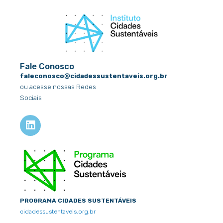
Fale Conosco
faleconosco@cidadessustentaveis.org.br
ou acesse nossas Redes
Sociais
L
i
n
k
e
d
i
n
PROGRAMA CIDADES SUSTENTÁVEIS
cidadessustentaveis.org.br