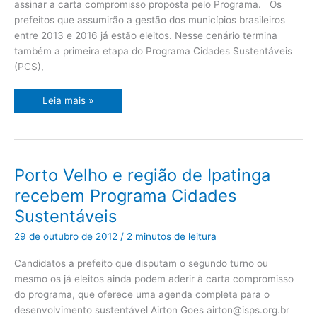
assinar a carta compromisso proposta pelo Programa. Os
prefeitos que assumirão a gestão dos municípios brasileiros
entre 2013 e 2016 já estão eleitos. Nesse cenário termina
também a primeira etapa do Programa Cidades Sustentáveis
(PCS),
Leia mais »
Porto
Porto Velho e região de Ipatinga
Velho
e
recebem Programa Cidades
região
de
Sustentáveis
Ipatinga
recebem
Programa
29 de outubro de 2012
/
2 minutos de leitura
Cidades
Sustentáveis
Candidatos a prefeito que disputam o segundo turno ou
mesmo os já eleitos ainda podem aderir à carta compromisso
do programa, que oferece uma agenda completa para o
desenvolvimento sustentável Airton Goes
airton@isps.org.br