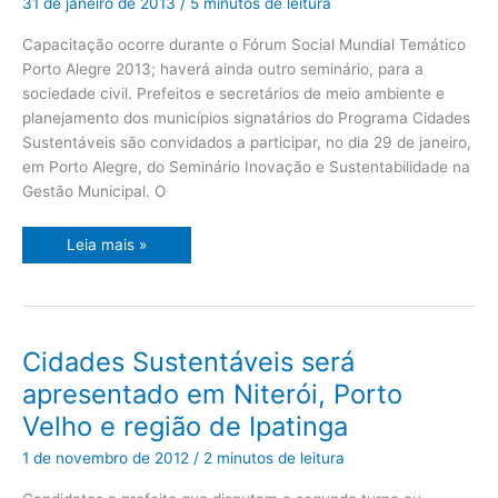
31 de janeiro de 2013
/
5 minutos de leitura
municípios
brasileiros
Capacitação ocorre durante o Fórum Social Mundial Temático
Porto Alegre 2013; haverá ainda outro seminário, para a
sociedade civil. Prefeitos e secretários de meio ambiente e
planejamento dos municípios signatários do Programa Cidades
Sustentáveis são convidados a participar, no dia 29 de janeiro,
em Porto Alegre, do Seminário Inovação e Sustentabilidade na
Gestão Municipal. O
Leia mais »
Cidades
Cidades Sustentáveis será
Sustentáveis
será
apresentado em Niterói, Porto
apresentado
em
Velho e região de Ipatinga
Niterói,
Porto
Velho
1 de novembro de 2012
/
2 minutos de leitura
e
região
de