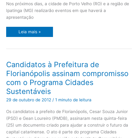
Nos próximos dias, a cidade de Porto Velho (RO) e a região de
Ipatinga (MG) realizarão eventos em que haverá a
apresentação
Leia mais »
Candidatos
Candidatos à Prefeitura de
à
Prefeitura
Florianópolis assinam compromisso
de
Florianópolis
com o Programa Cidades
assinam
compromisso
Sustentáveis
com
o
Programa
29 de outubro de 2012
/
1 minuto de leitura
Cidades
Sustentáveis
Os candidatos a prefeito de Florianópolis, Cesar Souza Junior
(PSD) e Gean Loureiro (PMDB), assinaram nesta quinta-feira
(25) um documento criado para ajudar a construir o futuro da
capital catarinense. O ato é parte do programa Cidades