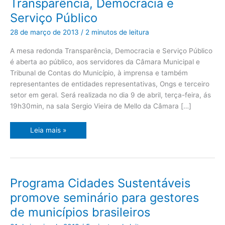
Transparência, Democracia e
e
do
Serviço Público
TCM
promove
debate
28 de março de 2013
/
2 minutos de leitura
sobre
Transparência,
Democracia
A mesa redonda Transparência, Democracia e Serviço Público
e
Serviço
é aberta ao público, aos servidores da Câmara Municipal e
Público
Tribunal de Contas do Município, à imprensa e também
representantes de entidades representativas, Ongs e terceiro
setor em geral. Será realizada no dia 9 de abril, terça-feira, ás
19h30min, na sala Sergio Vieira de Mello da Câmara […]
Leia mais »
Programa
Programa Cidades Sustentáveis
Cidades
Sustentáveis
promove seminário para gestores
promove
seminário
de municípios brasileiros
para
gestores
de