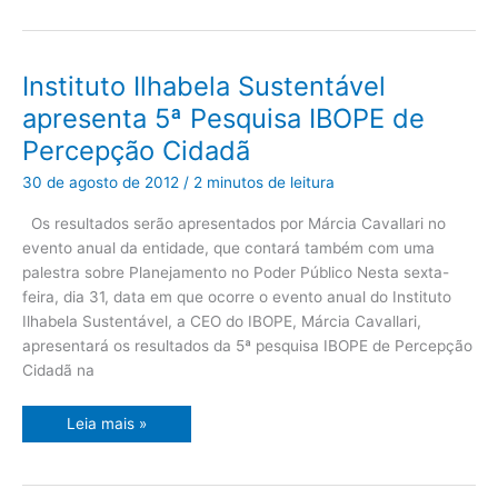
Instituto
Instituto Ilhabela Sustentável
Ilhabela
Sustentável
apresenta 5ª Pesquisa IBOPE de
apresenta
5ª
Percepção Cidadã
Pesquisa
IBOPE
de
30 de agosto de 2012
/
2 minutos de leitura
Percepção
Cidadã
Os resultados serão apresentados por Márcia Cavallari no
evento anual da entidade, que contará também com uma
palestra sobre Planejamento no Poder Público Nesta sexta-
feira, dia 31, data em que ocorre o evento anual do Instituto
Ilhabela Sustentável, a CEO do IBOPE, Márcia Cavallari,
apresentará os resultados da 5ª pesquisa IBOPE de Percepção
Cidadã na
Leia mais »