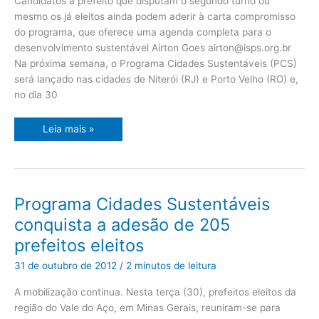
Candidatos a prefeito que disputam o segundo turno ou
Ipatinga
mesmo os já eleitos ainda podem aderir à carta compromisso
do programa, que oferece uma agenda completa para o
desenvolvimento sustentável Airton Goes
airton@isps.org.br
Na próxima semana, o Programa Cidades Sustentáveis (PCS)
será lançado nas cidades de Niterói (RJ) e Porto Velho (RO) e,
no dia 30
Leia mais »
Programa
Programa Cidades Sustentáveis
Cidades
Sustentáveis
conquista a adesão de 205
conquista
a
prefeitos eleitos
adesão
de
205
31 de outubro de 2012
/
2 minutos de leitura
prefeitos
eleitos
A mobilização continua. Nesta terça (30), prefeitos eleitos da
região do Vale do Aço, em Minas Gerais, reuniram-se para