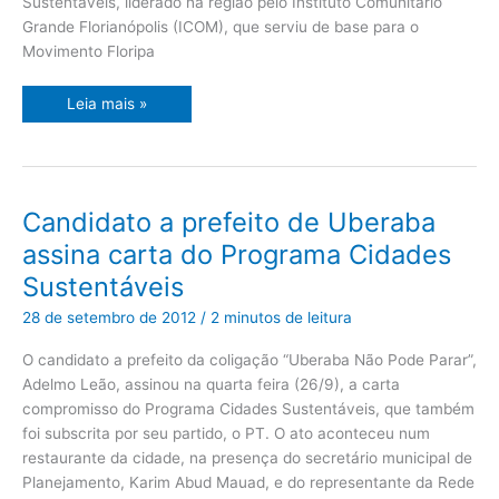
Sustentáveis, liderado na região pelo Instituto Comunitário
Grande Florianópolis (ICOM), que serviu de base para o
Movimento Floripa
Leia mais »
Candidato
Candidato a prefeito de Uberaba
a
prefeito
assina carta do Programa Cidades
de
Uberaba
Sustentáveis
assina
carta
do
28 de setembro de 2012
/
2 minutos de leitura
Programa
Cidades
Sustentáveis
O candidato a prefeito da coligação “Uberaba Não Pode Parar”,
Adelmo Leão, assinou na quarta feira (26/9), a carta
compromisso do Programa Cidades Sustentáveis, que também
foi subscrita por seu partido, o PT. O ato aconteceu num
restaurante da cidade, na presença do secretário municipal de
Planejamento, Karim Abud Mauad, e do representante da Rede