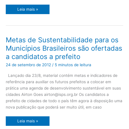
Leia mais »
Metas
Metas de Sustentabilidade para os
de
Sustentabilidade
Municípios Brasileiros são ofertadas
para
os
a candidatos a prefeito
Municípios
Brasileiros
são
24 de setembro de 2012
/
5 minutos de leitura
ofertadas
a
candidatos
Lançado dia 23/8, material contém metas e indicadores de
a
referência para auxiliar os futuros prefeitos a colocar em
prefeito
prática uma agenda de desenvolvimento sustentável em suas
cidades Airton Goes
airton@isps.org.br
Os candidatos a
prefeito de cidades de todo o país têm agora à disposição uma
nova publicação que poderá ser muito útil, em caso
Leia mais »