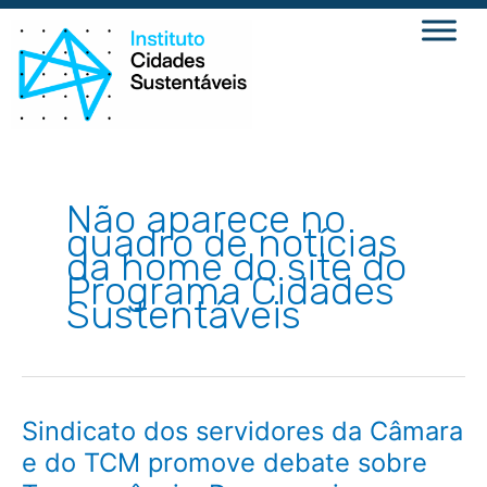
Ir
para
o
conteúdo
Não aparece no
quadro de notícias
da home do site do
Programa Cidades
Sustentáveis
Sindicato
Sindicato dos servidores da Câmara
dos
servidores
e do TCM promove debate sobre
da
Câmara