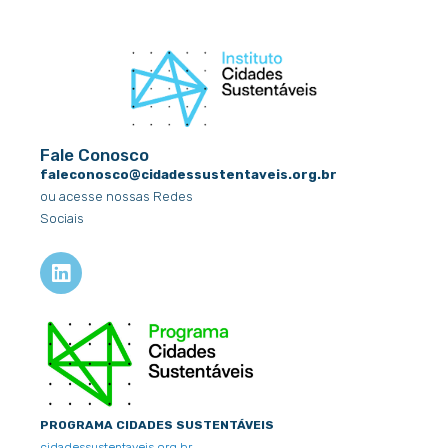
Fale Conosco
faleconosco@cidadessustentaveis.org.br
ou acesse nossas Redes
Sociais
L
i
n
k
e
d
i
n
PROGRAMA CIDADES SUSTENTÁVEIS
cidadessustentaveis.org.br