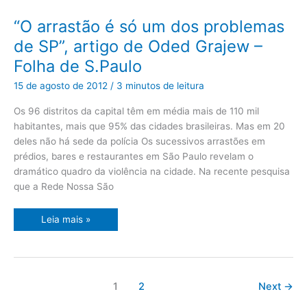
“O
“O arrastão é só um dos problemas
arrastão
é
de SP”, artigo de Oded Grajew –
só
um
Folha de S.Paulo
dos
problemas
de
15 de agosto de 2012
/
3 minutos de leitura
SP”,
artigo
de
Os 96 distritos da capital têm em média mais de 110 mil
Oded
habitantes, mais que 95% das cidades brasileiras. Mas em 20
Grajew
–
deles não há sede da polícia Os sucessivos arrastões em
Folha
de
prédios, bares e restaurantes em São Paulo revelam o
S.Paulo
dramático quadro da violência na cidade. Na recente pesquisa
que a Rede Nossa São
Leia mais »
1
2
Next
→