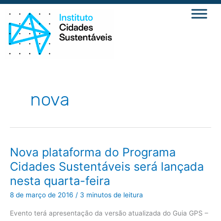
Ir
para
o
conteúdo
nova
Nova
Nova plataforma do Programa
plataforma
do
Cidades Sustentáveis será lançada
Programa
Cidades
nesta quarta-feira
Sustentáveis
será
lançada
8 de março de 2016
/
3 minutos de leitura
nesta
quarta-
feira
Evento terá apresentação da versão atualizada do Guia GPS –