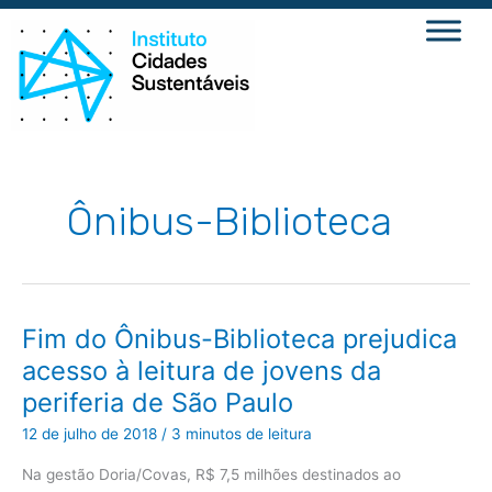
Ir
para
o
conteúdo
Ônibus-Biblioteca
Fim
Fim do Ônibus-Biblioteca prejudica
do
Ônibus-
acesso à leitura de jovens da
Biblioteca
prejudica
periferia de São Paulo
acesso
à
leitura
12 de julho de 2018
/
3 minutos de leitura
de
jovens
da
Na gestão Doria/Covas, R$ 7,5 milhões destinados ao
periferia