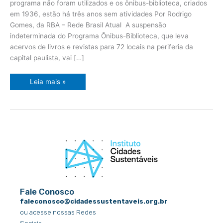
programa não foram utilizados e os ônibus-biblioteca, criados
de
São
em 1936, estão há três anos sem atividades Por Rodrigo
Paulo
Gomes, da RBA – Rede Brasil Atual A suspensão
indeterminada do Programa Ônibus-Biblioteca, que leva
acervos de livros e revistas para 72 locais na periferia da
capital paulista, vai […]
Leia mais »
Fale Conosco
faleconosco@cidadessustentaveis.org.br
ou acesse nossas Redes