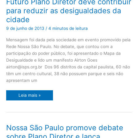
Futuro Plano Diretor deve contribuir
Plano
Diretor
para reduzir as desigualdades da
deve
contribuir
cidade
para
reduzir
as
9 de junho de 2013
/
4 minutos de leitura
desigualdades
da
cidade
Mensagem foi dada pela sociedade em evento promovido pela
Rede Nossa São Paulo. No debate, que contou com a
participação do poder público, foi apresentado o Mapa da
Desigualdade e lido um manifesto Airton Goes
airton@isps.org.br
Dos 96 distritos da capital paulista, 60 não
têm um centro cultural, 38 não possuem parque e seis não
apresentam um
Leia mais »
Nossa
Nossa São Paulo promove debate
São
Paulo
sobre Plano Diretor e lança
promove