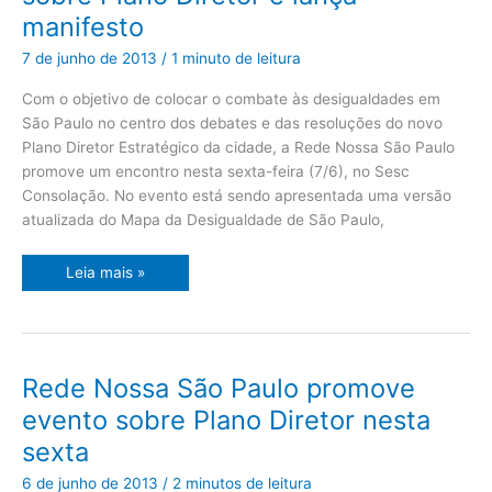
debate
manifesto
sobre
Plano
Diretor
7 de junho de 2013
/
1 minuto de leitura
e
lança
manifesto
Com o objetivo de colocar o combate às desigualdades em
São Paulo no centro dos debates e das resoluções do novo
Plano Diretor Estratégico da cidade, a Rede Nossa São Paulo
promove um encontro nesta sexta-feira (7/6), no Sesc
Consolação. No evento está sendo apresentada uma versão
atualizada do Mapa da Desigualdade de São Paulo,
Leia mais »
Rede
Rede Nossa São Paulo promove
Nossa
São
evento sobre Plano Diretor nesta
Paulo
promove
sexta
evento
sobre
Plano
6 de junho de 2013
/
2 minutos de leitura