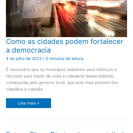
Como
Como as cidades podem fortalecer
as
cidades
a democracia
podem
fortalecer
a
4 de julho de 2023
/
5 minutos de leitura
democracia
É necessário que os municípios redobrem seus esforços e
recursos para trazer de volta a cidadania desacreditada,
começando pelo governo local, que está mais próximo dos
cidadãos e cidadãs
Leia mais »
Futuro