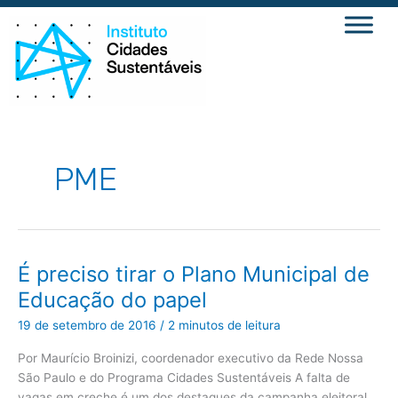
Ir
para
o
conteúdo
PME
É
É preciso tirar o Plano Municipal de
preciso
tirar
Educação do papel
o
Plano
Municipal
19 de setembro de 2016
/
2 minutos de leitura
de
Educação
do
Por Maurício Broinizi, coordenador executivo da Rede Nossa
papel
São Paulo e do Programa Cidades Sustentáveis A falta de
vagas em creche é um dos destaques da campanha eleitoral