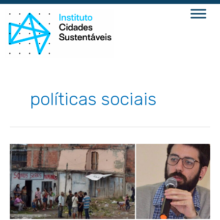
Ir
para
o
conteúdo
políticas sociais