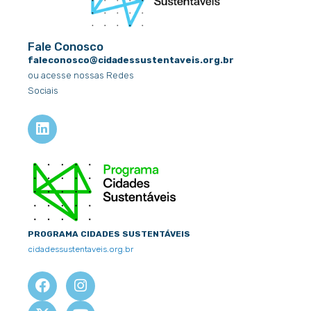
Fale Conosco
faleconosco@cidadessustentaveis.org.br
ou acesse nossas Redes
Sociais
L
i
n
k
e
d
i
n
PROGRAMA CIDADES SUSTENTÁVEIS
cidadessustentaveis.org.br
F
X
I
Y
a
-
n
o
c
t
s
u