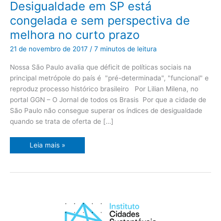
Desigualdade
Desigualdade em SP está
em
SP
congelada e sem perspectiva de
está
congelada
melhora no curto prazo
e
sem
perspectiva
21 de novembro de 2017
/
7 minutos de leitura
de
melhora
no
Nossa São Paulo avalia que déficit de políticas sociais na
curto
principal metrópole do país é "pré-determinada", "funcional" e
prazo
reproduz processo histórico brasileiro Por Lilian Milena, no
portal GGN – O Jornal de todos os Brasis Por que a cidade de
São Paulo não consegue superar os índices de desigualdade
quando se trata de oferta de […]
Leia mais »