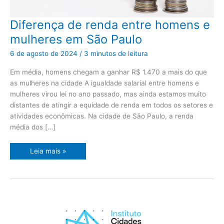
Diferença
Diferença de renda entre homens e
de
renda
mulheres em São Paulo
entre
homens
e
6 de agosto de 2024
/
3 minutos de leitura
mulheres
em
São
Em média, homens chegam a ganhar R$ 1.470 a mais do que
Paulo
as mulheres na cidade A igualdade salarial entre homens e
mulheres virou lei no ano passado, mas ainda estamos muito
distantes de atingir a equidade de renda em todos os setores e
atividades econômicas. Na cidade de São Paulo, a renda
média dos […]
Leia mais »