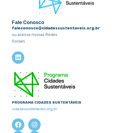
Fale Conosco
faleconosco@cidadessustentaveis.org.br
ou acesse nossas Redes
Sociais
L
i
n
k
e
d
i
n
PROGRAMA CIDADES SUSTENTÁVEIS
cidadessustentaveis.org.br
F
X
I
Y
a
-
n
o