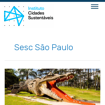
Ir
para
o
conteúdo
Sesc São Paulo