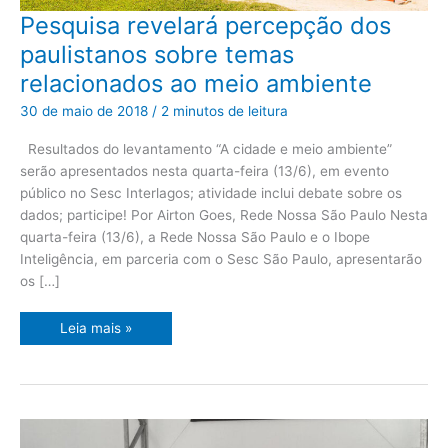
Pesquisa
Pesquisa revelará percepção dos
revelará
percepção
paulistanos sobre temas
dos
paulistanos
relacionados ao meio ambiente
sobre
temas
relacionados
30 de maio de 2018
/
2 minutos de leitura
ao
meio
ambiente
Resultados do levantamento “A cidade e meio ambiente”
serão apresentados nesta quarta-feira (13/6), em evento
público no Sesc Interlagos; atividade inclui debate sobre os
dados; participe! Por Airton Goes, Rede Nossa São Paulo Nesta
quarta-feira (13/6), a Rede Nossa São Paulo e o Ibope
Inteligência, em parceria com o Sesc São Paulo, apresentarão
os […]
Leia mais »