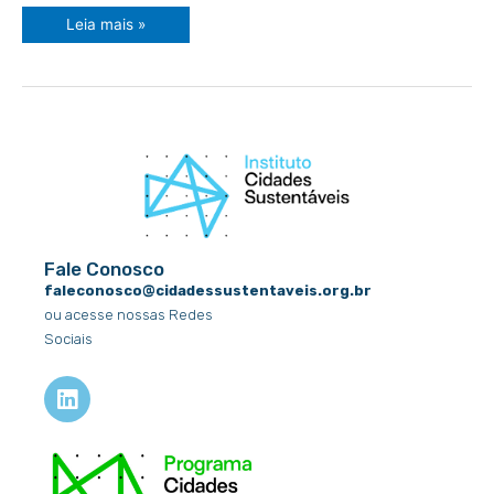
Leia mais »
Fale Conosco
faleconosco@cidadessustentaveis.org.br
ou acesse nossas Redes
Sociais
L
i
n
k
e