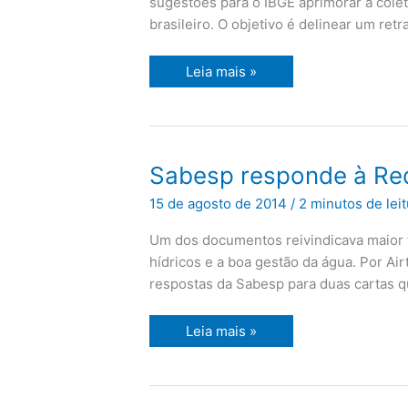
sugestões para o IBGE aprimorar a col
brasileiro. O objetivo é delinear um ret
Leia mais »
Sabesp
Sabesp responde à Red
responde
à
15 de agosto de 2014
/
2 minutos de leit
Rede
Nossa
São
Um dos documentos reivindicava maior t
Paulo
hídricos e a boa gestão da água. Por Ai
cartas
sobre
respostas da Sabesp para duas cartas 
a
crise
da
água
Leia mais »