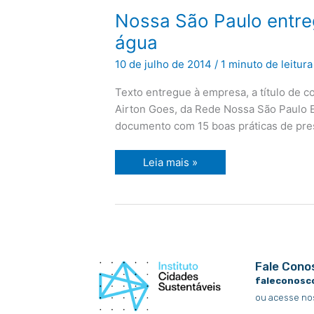
Nossa
Nossa São Paulo entre
São
Paulo
água
entrega
à
10 de julho de 2014
/
1 minuto de leitura
Sabesp
documento
com
Texto entregue à empresa, a título de c
boas
práticas
Airton Goes, da Rede Nossa São Paulo E
de
documento com 15 boas práticas de pre
gestão
da
água
Leia mais »
Fale Cono
faleconosc
ou acesse no