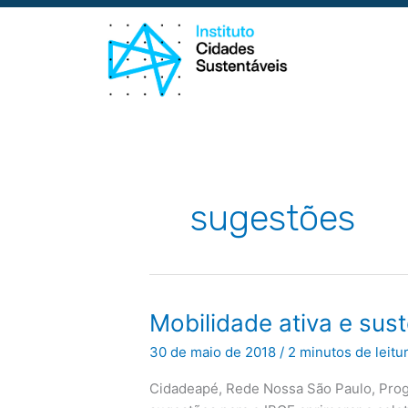
Ir
para
o
conteúdo
sugestões
Mobilidade
Mobilidade ativa e sus
ativa
e
30 de maio de 2018
/
2 minutos de leitu
sustentável
no
Censo
Cidadeapé, Rede Nossa São Paulo, Progr
2020