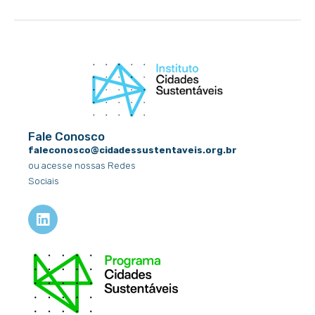
Fale Conosco
faleconosco@cidadessustentaveis.org.br
ou acesse nossas Redes
Sociais
L
i
n
k
e
d
i
n