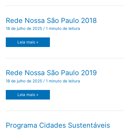
Rede
Rede Nossa São Paulo 2018
Nossa
São
18 de julho de 2025
/
1 minuto de leitura
Paulo
2018
Leia mais »
Rede
Rede Nossa São Paulo 2019
Nossa
São
18 de julho de 2025
/
1 minuto de leitura
Paulo
2019
Leia mais »
Programa
Programa Cidades Sustentáveis
Cidades