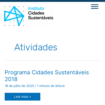
Ir
para
o
conteúdo
Atividades
Programa
Programa Cidades Sustentáveis
Cidades
Sustentáveis
2018
2018
18 de julho de 2025
/
1 minuto de leitura
Leia mais »