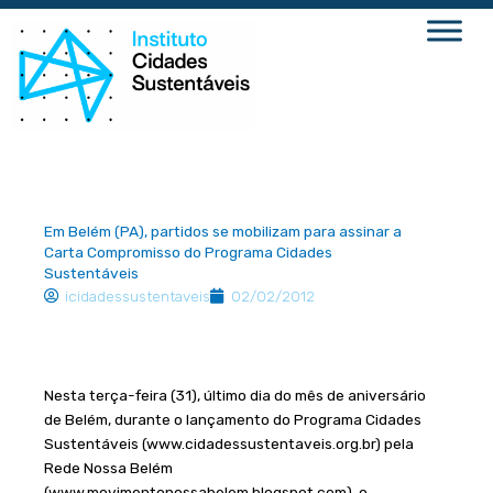
Ir
para
o
conteúdo
Em Belém (PA), partidos se mobilizam para assinar a
Carta Compromisso do Programa Cidades
Sustentáveis
icidadessustentaveis
02/02/2012
Nesta terça-feira (31), último dia do mês de aniversário
de Belém, durante o lançamento do Programa Cidades
Sustentáveis (www.cidadessustentaveis.org.br) pela
Rede Nossa Belém
(www.movimentonossabelem.blogspot.com), o