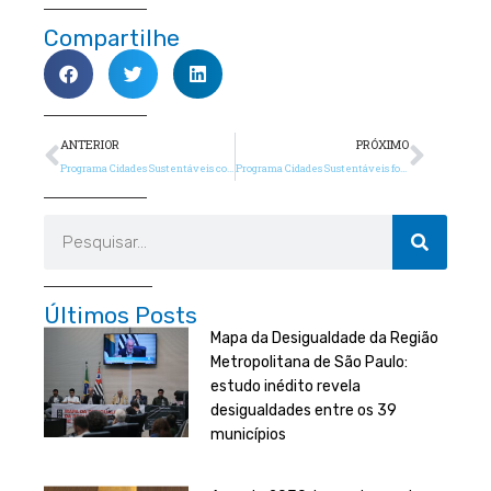
Compartilhe
Anterior
Próx
ANTERIOR
PRÓXIMO
Programa Cidades Sustentáveis conquista adesões em todo o País
Programa Cidades Sustentáveis foi lançado nesta terça-feira em Belém
Pesquisar
Últimos Posts
Mapa da Desigualdade da Região
Metropolitana de São Paulo:
estudo inédito revela
desigualdades entre os 39
municípios