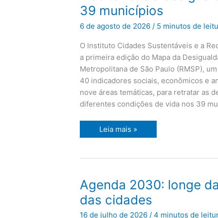
de
39 municípios
São
Paulo:
6 de agosto de 2026
/
5 minutos de leit
estudo
inédito
revela
O Instituto Cidades Sustentáveis e a R
desigualdades
entre
a primeira edição do Mapa da Desigual
os
Metropolitana de São Paulo (RMSP), um
39
municípios
40 indicadores sociais, econômicos e a
nove áreas temáticas, para retratar as 
diferentes condições de vida nos 39 mun
Leia mais »
Agenda
Agenda 2030: longe da
2030:
longe
das cidades
das
metas,
16 de julho de 2026
/
4 minutos de leitu
perto