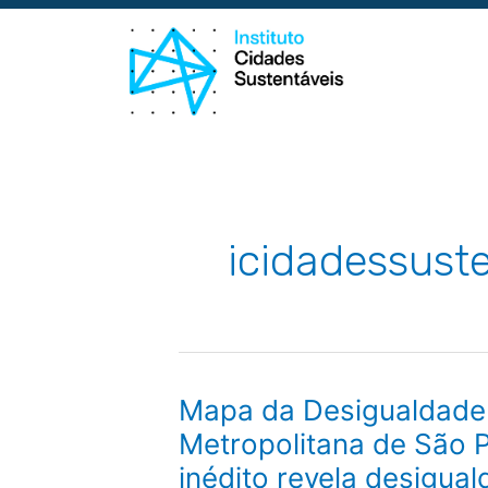
Ir
para
o
conteúdo
icidadessust
Mapa
Mapa da Desigualdade
da
Desigualdade
Metropolitana de São P
da
Região
inédito revela desigua
Metropolitana