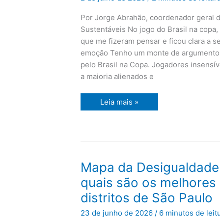
eis
a
Por Jorge Abrahão, coordenador geral d
questão
Sustentáveis No jogo do Brasil na copa
que me fizeram pensar e ficou clara a s
emoção Tenho um monte de argumentos 
pelo Brasil na Copa. Jogadores insensív
a maioria alienados e
Leia mais »
Mapa
Mapa da Desigualdade 
da
Desigualdade
quais são os melhores 
2025:
veja
distritos de São Paulo
quais
são
23 de junho de 2026
/
6 minutos de leit
os