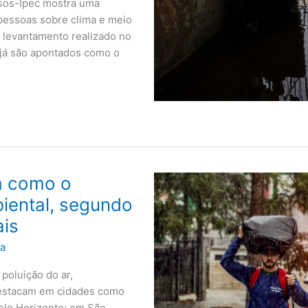
psos-Ipec mostra uma
essoas sobre clima e meio
levantamento realizado no
já são apontados como o
m como o
iental, segundo
ais
ra
poluição do ar,
 destacam em cidades como
Belo Horizonte; em São