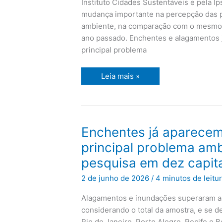
Instituto Cidades Sustentáveis e pela I
mudança importante na percepção das p
ambiente, na comparação com o mesmo 
ano passado. Enchentes e alagamentos 
principal problema
Leia mais »
Enchentes
Enchentes já aparece
já
aparecem
principal problema amb
como
o
pesquisa em dez capit
principal
problema
2 de junho de 2026
/
4 minutos de leitu
ambiental,
segundo
pesquisa
Alagamentos e inundações superaram a 
em
dez
considerando o total da amostra, e se
capitais
Rio de Janeiro, Porto Alegre, Recife e 