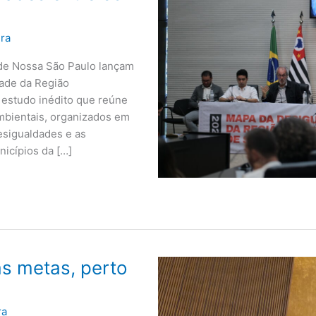
ura
ede Nossa São Paulo lançam
dade da Região
 estudo inédito que reúne
mbientais, organizados em
desigualdades e as
icípios da […]
s metas, perto
ra