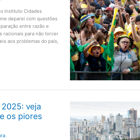
o Instituto Cidades
, me deparei com questões
eparação entre razão e
racionais para não torcer
eis aos problemas do país,
2025: veja
e os piores
ura