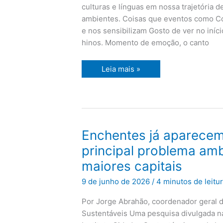
nos
culturas e línguas em nossa trajetória d
países
da
ambientes. Coisas que eventos como C
Copa
e nos sensibilizam Gosto de ver no iníci
hinos. Momento de emoção, o canto
Leia mais »
Enchentes
Enchentes já aparece
já
aparecem
principal problema amb
como
o
maiores capitais
principal
problema
9 de junho de 2026
/
4 minutos de leitu
ambiental
nas
dez
Por Jorge Abrahão, coordenador geral d
maiores
capitais
Sustentáveis Uma pesquisa divulgada na 