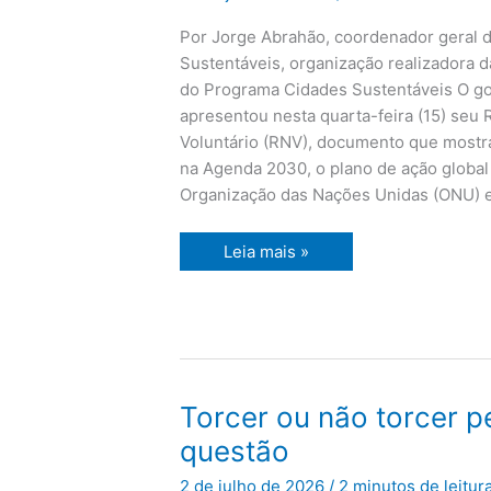
das
cidades
Por Jorge Abrahão, coordenador geral d
Sustentáveis, organização realizadora 
do Programa Cidades Sustentáveis O go
apresentou nesta quarta-feira (15) seu 
Voluntário (RNV), documento que mostra
na Agenda 2030, o plano de ação global
Organização das Nações Unidas (ONU) 
Leia mais »
Torcer
Torcer ou não torcer pel
ou
não
questão
torcer
pelo
2 de julho de 2026
/
2 minutos de leitur
Brasil,