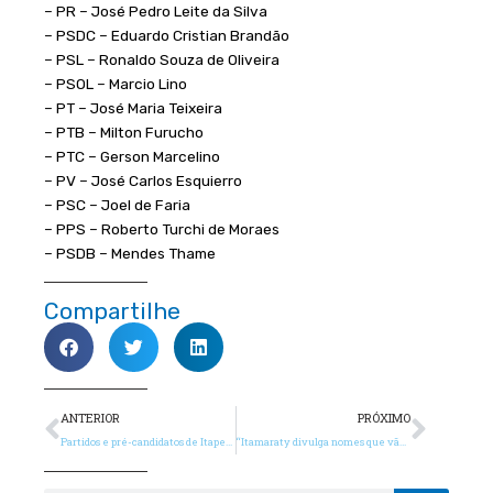
– PR – José Pedro Leite da Silva
– PSDC – Eduardo Cristian Brandão
– PSL – Ronaldo Souza de Oliveira
– PSOL – Marcio Lino
– PT – José Maria Teixeira
– PTB – Milton Furucho
– PTC – Gerson Marcelino
– PV – José Carlos Esquierro
– PSC – Joel de Faria
– PPS – Roberto Turchi de Moraes
– PSDB – Mendes Thame
Compartilhe
Anterior
Próx
ANTERIOR
PRÓXIMO
Partidos e pré-candidatos de Itapetininga (SP) aderem ao Programa Cidades Sustentáveis
“Itamaraty divulga nomes que vão participar de ‘Diálogos’ na Rio+20” – G1