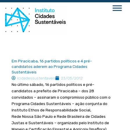
Ir
para
o
conteúdo
Em Piracicaba, 16 partidos políticos e 4 pré-
candidatos aderem ao Programa Cidades
Sustentáveis
icidadessustentaveis
23/05/2012
No último sábado, 16 partidos políticos e pré-
candidatos a prefeito de Piracicaba – dos 28
convidados – assinaram o compromisso público com o
Programa Cidades Sustentáveis – ação conjunta do
Instituto Ethos de Responsabilidade Social,
Rede Nossa São Paulo e Rede Brasileira de Cidades
Justas e Sustentáveis – organizado pelo Instituto de
Manejo e Certificação Florestal e Agrícola (Imaflora)