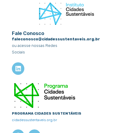
Fale Conosco
faleconosco@cidadessustentaveis.org.br
ou acesse nossas Redes
Sociais
L
i
n
k
e
d
i
n
PROGRAMA CIDADES SUSTENTÁVEIS
cidadessustentaveis.org.br
F
X
I
Y