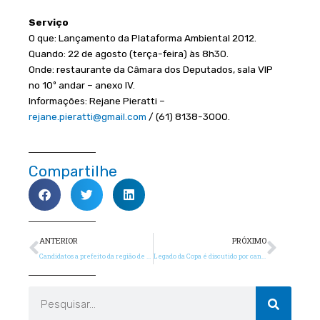
Serviço
O que: Lançamento da Plataforma Ambiental 2012.
Quando: 22 de agosto (terça-feira) às 8h30.
Onde: restaurante da Câmara dos Deputados, sala VIP
no 10º andar – anexo IV.
Informações: Rejane Pieratti –
rejane.pieratti@gmail.com
/ (61) 8138-3000.
Compartilhe
Anterior
Próx
ANTERIOR
PRÓXIMO
Candidatos a prefeito da região de Campinas assinam compromisso sustentável
Legado da Copa é discutido por candidatos a prefeito do Recife
Pesquisar