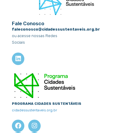
Fale Conosco
faleconosco@cidadessustentaveis.org.br
ou acesse nossas Redes
Sociais
L
i
n
k
e
d
i
n
PROGRAMA CIDADES SUSTENTÁVEIS
cidadessustentaveis.org.br
F
X
I
Y
a
-
n
o