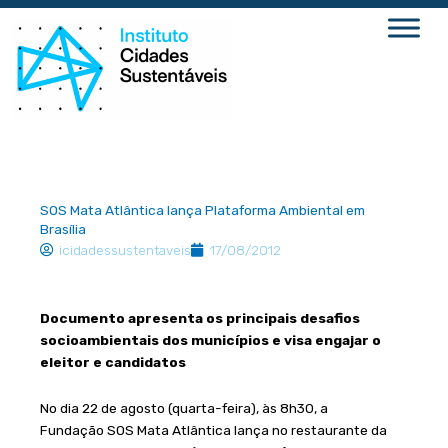
Ir
para
o
conteúdo
SOS Mata Atlântica lança Plataforma Ambiental em
Brasília
icidadessustentaveis
17/08/2012
Documento apresenta os principais desafios
socioambientais dos municípios e visa engajar o
eleitor e candidatos
No dia 22 de agosto (quarta-feira), às 8h30, a
Fundação SOS Mata Atlântica lança no restaurante da