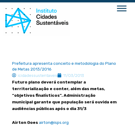
Ir
para
o
conteúdo
Prefeitura apresenta conceito e metodologia do Plano
de Metas 2013/2016
icidadessustentaveis
11/03/2013
Futuro plano deverá contemplar a
territorialização e conter, além das metas,
“objetivos finalísticos”. Administração
municipal garante que população será ouvida em
audiências públicas após o dia 31/3
Airton Goes
airton@isps.org