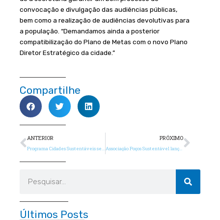
convocação e divulgação das audiências públicas,
bem como a realização de audiências devolutivas para
a população. “Demandamos ainda a posterior
compatibilização do Plano de Metas com o novo Plano
Diretor Estratégico da cidade.”
Compartilhe
Anterior
Próx
ANTERIOR
PRÓXIMO
Programa Cidades Sustentáveis será utilizado por cidade do Uruguai
Associação Poços Sustentável lança a plataforma Economize o Planeta! É da sua conta!
Pesquisar
Últimos Posts