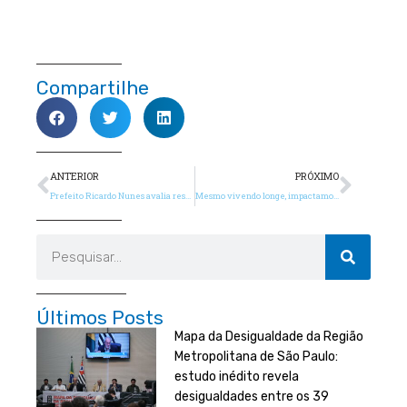
Compartilhe
Anterior
Próx
ANTERIOR
PRÓXIMO
Prefeito Ricardo Nunes avalia resultados da pesquisa Viver em São Paulo: qualidade de vida
Mesmo vivendo longe, impactamos a Amazônia?
Pesquisar
Últimos Posts
Mapa da Desigualdade da Região
Metropolitana de São Paulo:
estudo inédito revela
desigualdades entre os 39