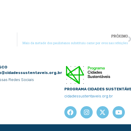
PRÓXIMO
Mais da metade dos paulistanos substituiu carne por ovos nas refeições
sco
o@cidadessustentaveis.org.br
ssas Redes Sociais
PROGRAMA CIDADES SUSTENTÁVE
cidadessustentaveis.org.br
F
I
X
Y
a
n
-
o
c
s
t
u
e
t
w
t