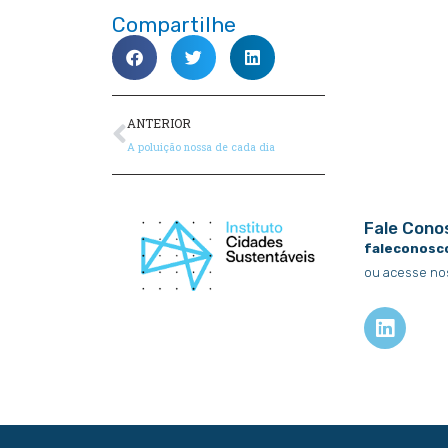
Compartilhe
Anterior
ANTERIOR
A poluição nossa de cada dia
Fale Cono
faleconosc
ou acesse no
L
i
n
k
e
d
i