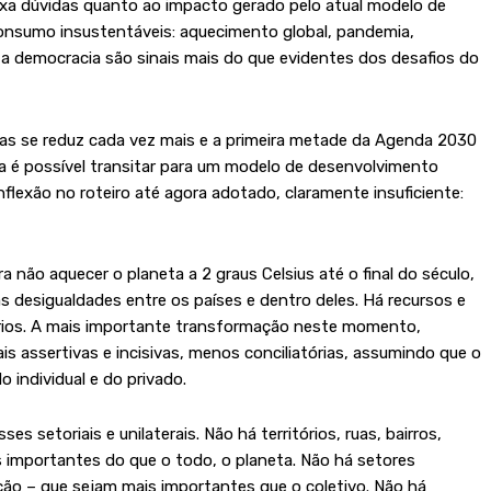
ixa dúvidas quanto ao impacto gerado pelo atual modelo de
nsumo insustentáveis: aquecimento global, pandemia,
a a democracia são sinais mais do que evidentes dos desafios do
s se reduz cada vez mais e a primeira metade da Agenda 2030
a é possível transitar para um modelo de desenvolvimento
flexão no roteiro até agora adotado, claramente insuficiente:
o.
 não aquecer o planeta a 2 graus Celsius até o final do século,
as desigualdades entre os países e dentro deles. Há recursos e
ários. A mais importante transformação neste momento,
is assertivas e incisivas, menos conciliatórias, assumindo que o
 individual e do privado.
 setoriais e unilaterais. Não há territórios, ruas, bairros,
s importantes do que o todo, o planeta. Não há setores
ção – que sejam mais importantes que o coletivo. Não há