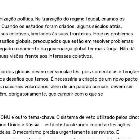
zação política. Na transição do regime feudal, criamos os
 Quando os estados foram criados, alguns séculos atrás,
es coletivos, limitados às suas fronteiras. Hoje os problemas
esafios globais, preocupados que estão em resolver problemas
 É chegado o momento da governança global ter mais força. Não dá
uas visões frente aos interesses coletivos.
ordos globais devem ser vinculantes, pois somente as intençõe
s desafios que temos. É necessária a criação de um novo pacto
rios nacionais voluntários, além de um padrão comum, devem ser
têm, obrigatoriamente, que cumprir com o que se
NU é outro tema-chave. O sistema de veto utilizado pelos cinc
no Unido e Rússia – está obstaculizando importantes ações
 deles. O mecanismo precisa urgentemente ser revisto. É