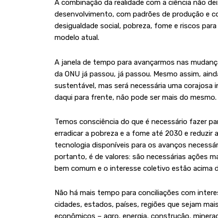
A combinação da realidade com a ciência não de
desenvolvimento, com padrões de produção e co
desigualdade social, pobreza, fome e riscos par
modelo atual.
A janela de tempo para avançarmos nas mudança
da ONU já passou, já passou. Mesmo assim, aind
sustentável, mas será necessária uma corajosa in
daqui para frente, não pode ser mais do mesm
Temos consciência do que é necessário fazer para
erradicar a pobreza e a fome até 2030 e reduzir 
tecnologia disponíveis para os avanços necess
portanto, é de valores: são necessárias ações ma
bem comum e o interesse coletivo estão acima do
Não há mais tempo para conciliações com interesses
cidades, estados, países, regiões que sejam mai
econômicos – agro, energia, construção, minera