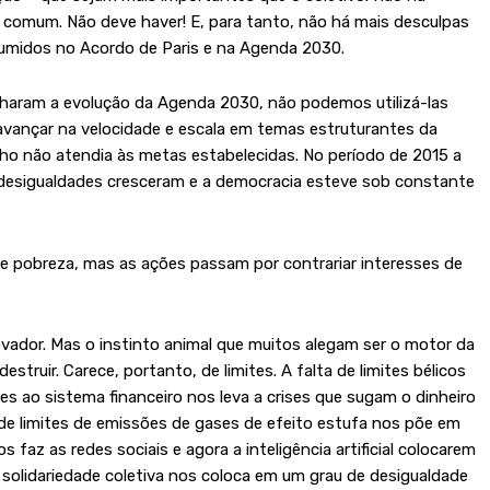
o comum. Não deve haver! E, para tanto, não há mais desculpas
midos no Acordo de Paris e na Agenda 2030.
lharam a evolução da Agenda 2030, não podemos utilizá-las
e avançar na velocidade e escala em temas estruturantes da
o não atendia às metas estabelecidas. No período de 2015 a
desigualdades cresceram e a democracia esteve sob constante
 pobreza, mas as ações passam por contrariar interesses de
novador. Mas o instinto animal que muitos alegam ser o motor da
struir. Carece, portanto, de limites. A falta de limites bélicos
ites ao sistema financeiro nos leva a crises que sugam o dinheiro
de limites de emissões de gases de efeito estufa nos põe em
s faz as redes sociais e agora a inteligência artificial colocarem
 solidariedade coletiva nos coloca em um grau de desigualdade