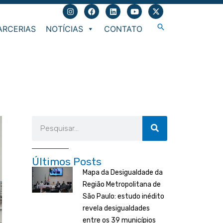
I
F
L
Y
X
n
a
i
o
-
s
c
n
u
t
Pesquisar
ARCERIAS
NOTÍCIAS
CONTATO
t
e
k
t
w
a
b
e
u
i
g
o
d
b
t
r
o
i
e
t
a
k
n
e
m
r
Pesquisar
Últimos Posts
Mapa da Desigualdade da
Região Metropolitana de
São Paulo: estudo inédito
revela desigualdades
entre os 39 municípios