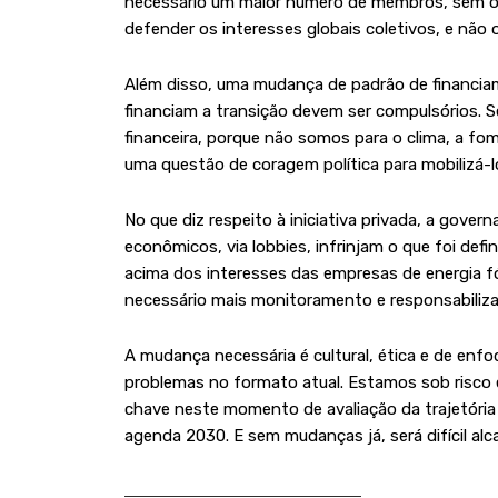
necessário um maior número de membros, sem o
defender os interesses globais coletivos, e não
Além disso, uma mudança de padrão de financia
financiam a transição devem ser compulsórios. 
financeira, porque não somos para o clima, a f
uma questão de coragem política para mobilizá-
No que diz respeito à iniciativa privada, a gove
econômicos, via lobbies, infrinjam o que foi def
acima dos interesses das empresas de energia fó
necessário mais monitoramento e responsabiliz
A mudança necessária é cultural, ética e de enf
problemas no formato atual. Estamos sob risco
chave neste momento de avaliação da trajetória
agenda 2030. E sem mudanças já, será difícil al