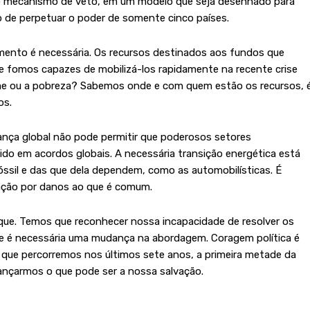
 mecanismo de veto, em um modelo que seja desenhado para
 o de perpetuar o poder de somente cinco países.
mento é necessária. Os recursos destinados aos fundos que
Se fomos capazes de mobilizá-los rapidamente na recente crise
ome ou a pobreza? Sabemos onde e com quem estão os recursos, 
los.
rnança global não pode permitir que poderosos setores
inido em acordos globais. A necessária transição energética está
ssil e das que dela dependem, como as automobilísticas. É
ação por danos ao que é comum.
oque. Temos que reconhecer nossa incapacidade de resolver os
 e é necessária uma mudança na abordagem. Coragem política é
 que percorremos nos últimos sete anos, a primeira metade da
cançarmos o que pode ser a nossa salvação.