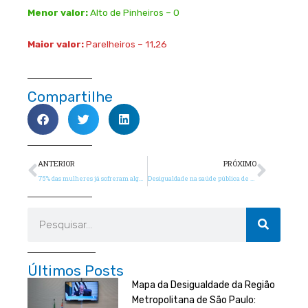
Menor valor:
Alto de Pinheiros – 0
Maior valor:
Parelheiros – 11,26
Compartilhe
Anterior
Próx
ANTERIOR
PRÓXIMO
75% das mulheres já sofreram algum tipo de assédio nas dez maiores capitais
Desigualdade na saúde pública de São Paulo: como o território impacta o acesso aos serviços de saúde
Pesquisar
Últimos Posts
Mapa da Desigualdade da Região
Metropolitana de São Paulo: