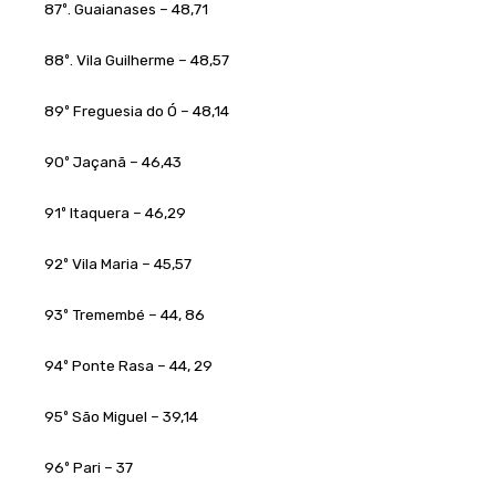
87º. Guaianases – 48,71
88º. Vila Guilherme – 48,57
89º Freguesia do Ó – 48,14
90º Jaçanã – 46,43
91º Itaquera – 46,29
92º Vila Maria – 45,57
93º Tremembé – 44, 86
94º Ponte Rasa – 44, 29
95º São Miguel – 39,14
96º Pari – 37