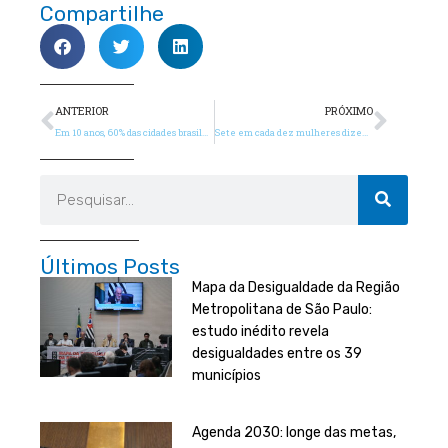
Compartilhe
Anterior
Próx
ANTERIOR
PRÓXIMO
Em 10 anos, 60% das cidades brasileiras pioraram ou ficaram estagnadas em índice que avalia o desenvolvimento sustentável
Sete em cada dez mulheres dizem que já sofreram assédio, mostra pesquisa em dez capitais brasileiras
Pesquisar
Últimos Posts
Mapa da Desigualdade da Região
Metropolitana de São Paulo:
estudo inédito revela
desigualdades entre os 39
municípios
Agenda 2030: longe das metas,