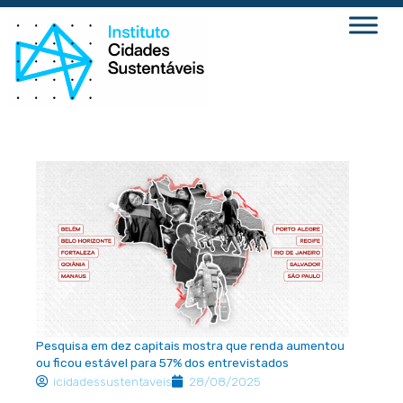
Ir
para
o
conteúdo
Pesquisa em dez capitais mostra que renda aumentou
ou ficou estável para 57% dos entrevistados
icidadessustentaveis
28/08/2025