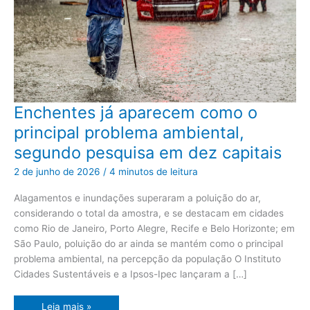
Enchentes
Enchentes já aparecem como o
já
aparecem
principal problema ambiental,
como
o
segundo pesquisa em dez capitais
principal
problema
ambiental,
2 de junho de 2026
/
4 minutos de leitura
segundo
pesquisa
em
Alagamentos e inundações superaram a poluição do ar,
dez
considerando o total da amostra, e se destacam em cidades
capitais
como Rio de Janeiro, Porto Alegre, Recife e Belo Horizonte; em
São Paulo, poluição do ar ainda se mantém como o principal
problema ambiental, na percepção da população O Instituto
Cidades Sustentáveis e a Ipsos-Ipec lançaram a […]
Leia mais »