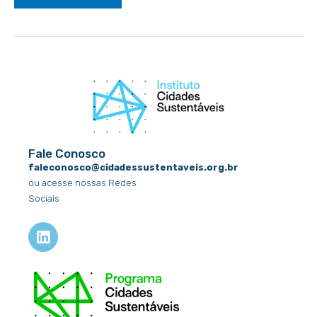
Fale Conosco
faleconosco@cidadessustentaveis.org.br
ou acesse nossas Redes
Sociais
L
i
n
k
e
d