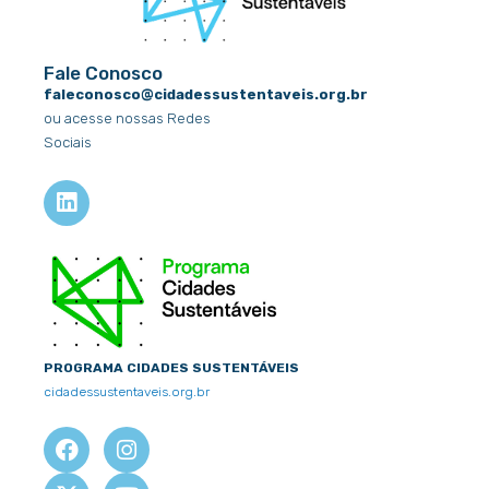
Fale Conosco
faleconosco@cidadessustentaveis.org.br
ou acesse nossas Redes
Sociais
L
i
n
k
e
d
i
n
PROGRAMA CIDADES SUSTENTÁVEIS
cidadessustentaveis.org.br
F
X
I
Y
a
-
n
o
c
t
s
u