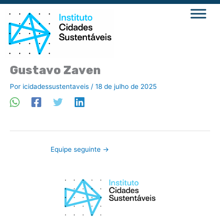
Ir
para
o
conteúdo
Gustavo Zaven
Por
icidadessustentaveis
/
18 de julho de 2025
Equipe seguinte
→