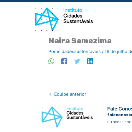
Ir
para
o
conteúdo
Naira Samezima
Por
icidadessustentaveis
/
18 de julho 
←
Equipe anterior
Fale Cono
faleconosc
ou acesse no