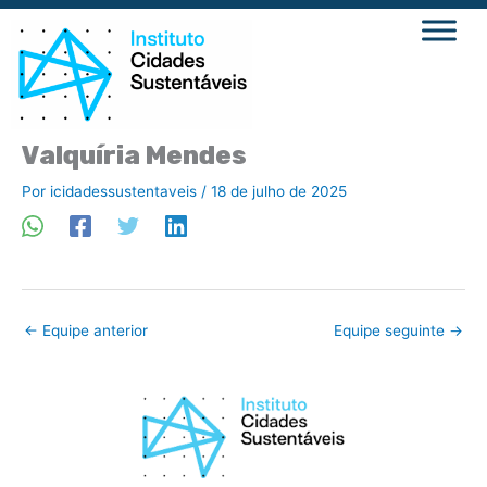
Ir
para
o
conteúdo
Valquíria Mendes
Por
icidadessustentaveis
/
18 de julho de 2025
←
Equipe anterior
Equipe seguinte
→