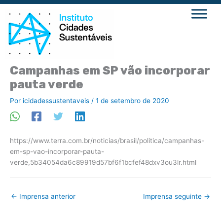
Ir
para
o
conteúdo
Campanhas em SP vão incorporar
pauta verde
Por
icidadessustentaveis
/
1 de setembro de 2020
https://www.terra.com.br/noticias/brasil/politica/campanhas-
em-sp-vao-incorporar-pauta-
verde,5b34054da6c89919d57bf6f1bcfef48dxv3ou3lr.html
←
Imprensa anterior
Imprensa seguinte
→