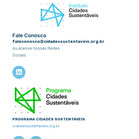
Fale Conosco
faleconosco@cidadessustentaveis.org.br
ou acesse nossas Redes
Sociais
L
i
n
k
e
d
i
n
PROGRAMA CIDADES SUSTENTÁVEIS
cidadessustentaveis.org.br
F
X
I
Y