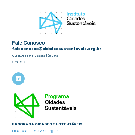
Fale Conosco
faleconosco@cidadessustentaveis.org.br
ou acesse nossas Redes
Sociais
L
i
n
k
e
d
i
n
PROGRAMA CIDADES SUSTENTÁVEIS
cidadessustentaveis.org.br