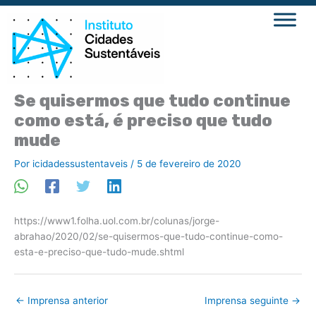
Ir
para
o
conteúdo
Se quisermos que tudo continue
como está, é preciso que tudo
mude
Por
icidadessustentaveis
/
5 de fevereiro de 2020
https://www1.folha.uol.com.br/colunas/jorge-
abrahao/2020/02/se-quisermos-que-tudo-continue-como-
esta-e-preciso-que-tudo-mude.shtml
←
Imprensa anterior
Imprensa seguinte
→