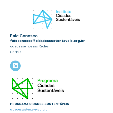
Fale Conosco
faleconosco@cidadessustentaveis.org.br
ou acesse nossas Redes
Sociais
L
i
n
k
e
d
i
n
PROGRAMA CIDADES SUSTENTÁVEIS
cidadessustentaveis.org.br