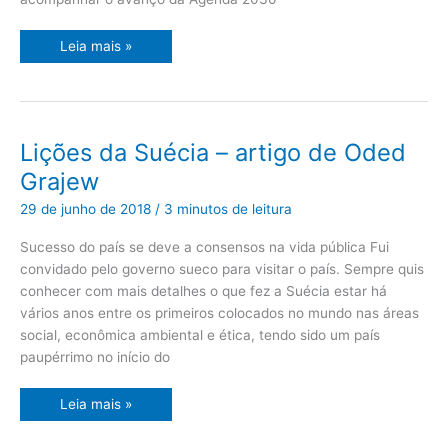
Leia mais »
Lições
Lições da Suécia – artigo de Oded
da
Suécia
Grajew
–
artigo
de
29 de junho de 2018
/
3 minutos de leitura
Oded
Grajew
Sucesso do país se deve a consensos na vida pública Fui
convidado pelo governo sueco para visitar o país. Sempre quis
conhecer com mais detalhes o que fez a Suécia estar há
vários anos entre os primeiros colocados no mundo nas áreas
social, econômica ambiental e ética, tendo sido um país
paupérrimo no início do
Leia mais »