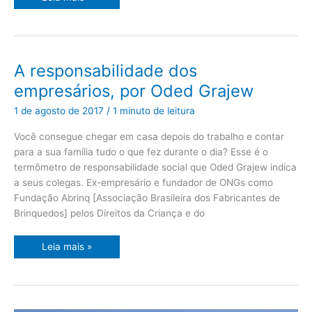
A
A responsabilidade dos
responsabilidade
dos
empresários, por Oded Grajew
empresários,
por
Oded
1 de agosto de 2017
/
1 minuto de leitura
Grajew
Você consegue chegar em casa depois do trabalho e contar
para a sua família tudo o que fez durante o dia? Esse é o
termômetro de responsabilidade social que Oded Grajew indica
a seus colegas. Ex-empresário e fundador de ONGs como
Fundação Abrinq [Associação Brasileira dos Fabricantes de
Brinquedos] pelos Direitos da Criança e do
Leia mais »