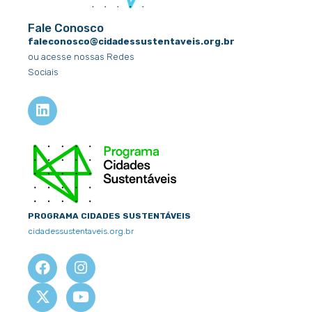
Fale Conosco
faleconosco@cidadessustentaveis.org.br
ou acesse nossas Redes
Sociais
L
i
n
k
e
d
i
n
PROGRAMA CIDADES SUSTENTÁVEIS
cidadessustentaveis.org.br
F
X
I
Y
a
-
n
o
c
t
s
u
e
w
t
t