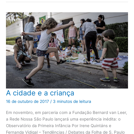
A
A cidade e a criança
cidade
e
16 de outubro de 2017
/
3 minutos de leitura
a
criança
Em novembro, em parceria com a Fundação Bernard van Leer,
a Rede Nossa São Paulo lançará uma experiência inédita: o
Observatório da Primeira Infância Por Irene Quintáns e
Fernanda Vidigal – Tendências / Debates da Folha de S. Paulo