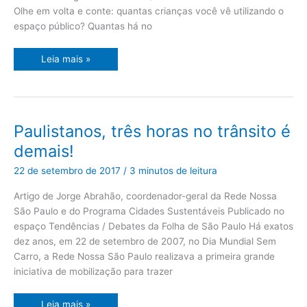
Olhe em volta e conte: quantas crianças você vê utilizando o
espaço público? Quantas há no
Leia mais »
Paulistanos,
Paulistanos, três horas no trânsito é
três
horas
demais!
no
trânsito
é
22 de setembro de 2017
/
3 minutos de leitura
demais!
Artigo de Jorge Abrahão, coordenador-geral da Rede Nossa
São Paulo e do Programa Cidades Sustentáveis Publicado no
espaço Tendências / Debates da Folha de São Paulo Há exatos
dez anos, em 22 de setembro de 2007, no Dia Mundial Sem
Carro, a Rede Nossa São Paulo realizava a primeira grande
iniciativa de mobilização para trazer
Leia mais »