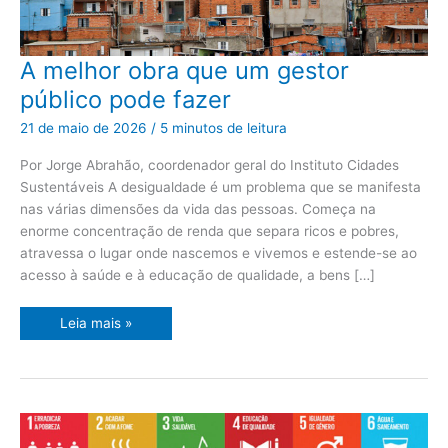
A
A melhor obra que um gestor
melhor
obra
público pode fazer
que
um
gestor
21 de maio de 2026
/
5 minutos de leitura
público
pode
fazer
Por Jorge Abrahão, coordenador geral do Instituto Cidades
Sustentáveis A desigualdade é um problema que se manifesta
nas várias dimensões da vida das pessoas. Começa na
enorme concentração de renda que separa ricos e pobres,
atravessa o lugar onde nascemos e vivemos e estende-se ao
acesso à saúde e à educação de qualidade, a bens […]
Leia mais »