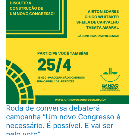
Roda
Roda de conversa debaterá
de
conversa
campanha “Um novo Congresso é
debaterá
campanha
necessário. É possível. E vai ser
“Um
novo
pelo voto”
Congresso