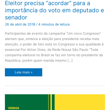
Eleitor
Eleitor precisa “acordar” para a
precisa
“acordar”
importância do voto em deputado e
para
a
senador
importância
do
voto
26 de abril de 2018
/
4 minutos de leitura
em
deputado
e
Participantes de evento da campanha “Um novo Congresso”
senador
alertam que, embora a eleição para presidente receba mais
atenção, o poder de fato está no Congresso e sua qualidade é
essencial Por Airton Goes, da Rede Nossa São Paulo “Toda
campanha eleitoral no Brasil se faz em torno do presidente da
República, porém quem manda mesmo […]
Leia mais »