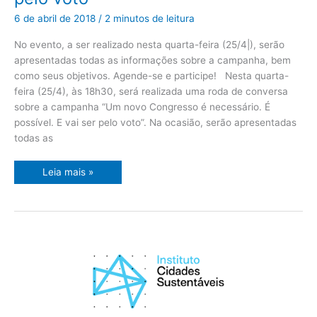
é
necessário.
6 de abril de 2018
/
2 minutos de leitura
É
possível.
E
No evento, a ser realizado nesta quarta-feira (25/4|), serão
vai
ser
apresentadas todas as informações sobre a campanha, bem
pelo
como seus objetivos. Agende-se e participe! Nesta quarta-
voto”
feira (25/4), às 18h30, será realizada uma roda de conversa
sobre a campanha “Um novo Congresso é necessário. É
possível. E vai ser pelo voto”. Na ocasião, serão apresentadas
todas as
Leia mais »