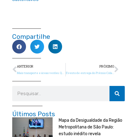
Compartilhe
Anterior
Próx
ANTERIOR
PRÓXIMO
Mais transporte e áreas verdes. Quais promessas os eleitores querem ouvir nestas eleições
Evento de entrega do Prêmio Cidades Sustentáveis acontece nesta quarta. Participe!
Pesquisar
Últimos Posts
Mapa da Desigualdade da Região
Metropolitana de São Paulo:
estudo inédito revela