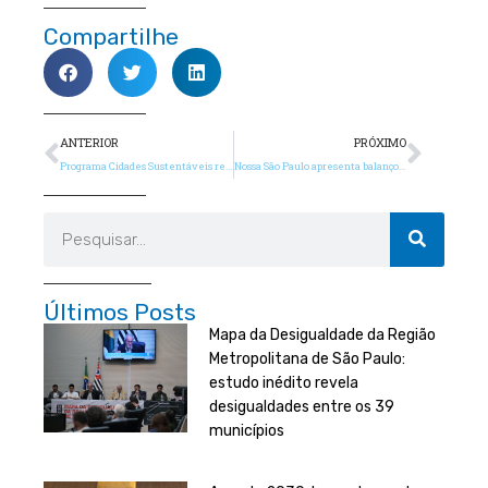
Compartilhe
Anterior
Próx
ANTERIOR
PRÓXIMO
Programa Cidades Sustentáveis recebe adesão de 67 candidatos a vereador de SP
Nossa São Paulo apresenta balanço do Plano de Metas e Mapa da Desigualdade atualizado
Pesquisar
Últimos Posts
Mapa da Desigualdade da Região
Metropolitana de São Paulo:
estudo inédito revela
desigualdades entre os 39
municípios