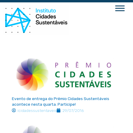
Ir
para
o
conteúdo
Evento de entrega do Prêmio Cidades Sustentáveis
acontece nesta quarta. Participe!
icidadessustentaveis
29/07/2016